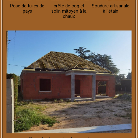
Pose de tuiles de
crête de coq et
Soudure artisanale
pays
solin mitoyen à la
à l'étain
chaux