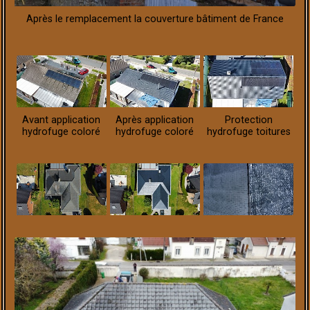
Après le remplacement la couverture bâtiment de France
Avant application
Après application
Protection
hydrofuge coloré
hydrofuge coloré
hydrofuge toitures